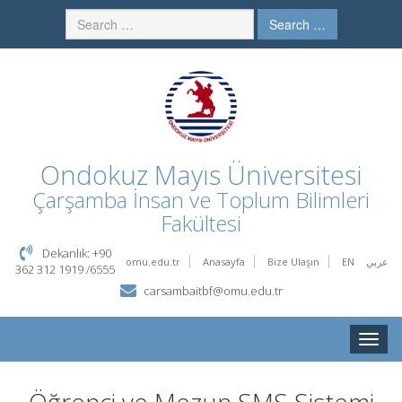
Search …
Ondokuz Mayıs Üniversitesi
Çarşamba İnsan ve Toplum Bilimleri
Fakültesi
Dekanlık: +90
omu.edu.tr
Anasayfa
Bize Ulaşın
EN
عربي
362 312 1919 /6555
carsambaitbf@omu.edu.tr
Toggle
naviga