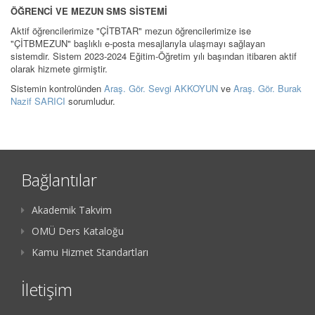
ÖĞRENCİ VE MEZUN SMS SİSTEMİ
Aktif öğrencilerimize "ÇİTBTAR" mezun öğrencilerimize ise
"ÇİTBMEZUN" başlıklı e-posta mesajlarıyla ulaşmayı sağlayan
sistemdir. Sistem 2023-2024 Eğitim-Öğretim yılı başından itibaren aktif
olarak hizmete girmiştir.
Sistemin kontrolünden
Araş. Gör. Sevgi AKKOYUN
ve
Araş. Gör. Burak
Nazif SARICI
sorumludur.
Bağlantılar
Akademik Takvim
OMÜ Ders Kataloğu
Kamu Hizmet Standartları
İletişim