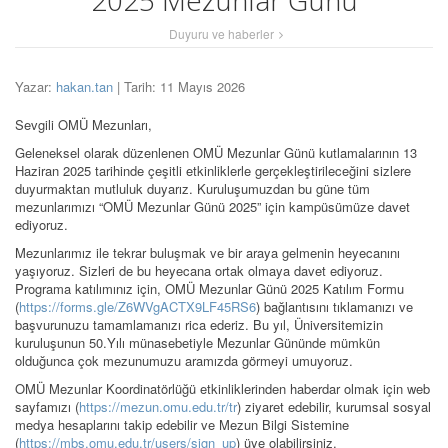
2025 Mezunlar Günü
Duyuru ve haberler
Yazar:
hakan.tan
| Tarih: 11 Mayıs 2026
Sevgili OMÜ Mezunları,
Geleneksel olarak düzenlenen OMÜ Mezunlar Günü kutlamalarının 13
Haziran 2025 tarihinde çeşitli etkinliklerle gerçekleştirileceğini sizlere
duyurmaktan mutluluk duyarız. Kuruluşumuzdan bu güne tüm
mezunlarımızı “OMÜ Mezunlar Günü 2025” için kampüsümüze davet
ediyoruz.
Mezunlarımız ile tekrar buluşmak ve bir araya gelmenin heyecanını
yaşıyoruz. Sizleri de bu heyecana ortak olmaya davet ediyoruz.
Programa katılımınız için, OMÜ Mezunlar Günü 2025 Katılım Formu
(
https://forms.gle/Z6WVgACTX9LF45RS6
) bağlantısını tıklamanızı ve
başvurunuzu tamamlamanızı rica ederiz. Bu yıl, Üniversitemizin
kuruluşunun 50.Yılı münasebetiyle Mezunlar Gününde mümkün
olduğunca çok mezunumuzu aramızda görmeyi umuyoruz.
OMÜ Mezunlar Koordinatörlüğü etkinliklerinden haberdar olmak için web
sayfamızı (
https://mezun.omu.edu.tr/tr
) ziyaret edebilir, kurumsal sosyal
medya hesaplarını takip edebilir ve Mezun Bilgi Sistemine
(
https://mbs.omu.edu.tr/users/sign_up
) üye olabilirsiniz.