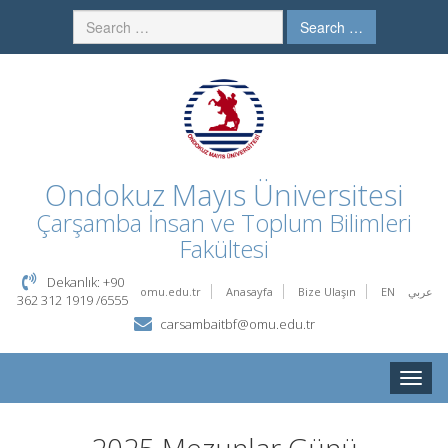
Search …
Ondokuz Mayıs Üniversitesi
Çarşamba İnsan ve Toplum Bilimleri
Fakültesi
Dekanlık: +90
omu.edu.tr
Anasayfa
Bize Ulaşın
EN
عربي
362 312 1919 /6555
carsambaitbf@omu.edu.tr
Toggle
naviga