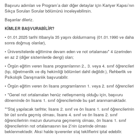
Başvuru adımları ve Program’a dair diğer detaylar için Kariyer Kapısı’nın
Sıkça Sorulan Sorular bölümünü inceleyebilirsin.
Başarılar dileriz.
KİMLER BAŞVURABİLİR?
• 01.01.2025 tarihi itibarıyla 35 yaşını doldurmamış (01.01.1990 ve daha
sonra doğmuş olanlar),
• Üniversitelerde eğitimine devam eden ve not ortalaması* 4 üzerinden
en az 2 (diğer sistemlerde dengi) olan;
• Örgün eğitim veren lisans programlarının 2., 3. veya 4. sınıf öğrencileri
(tıp, öğretmenlik ve diş hekimliği bölümleri dahil değildir.), Rehberlik ve
Psikolojik Danışmanlık başvurabilir.
• Örgün eğitim veren ön lisans programlarının 1. veya 2. sınıf öğrencileri
• *Genel not ortalamaları henüz netleşmemiş olduğu için, başvuru
döneminde ön lisans 1. sınıf öğrencilerinde bu şart aranmamaktadır.
**Staj yapılacak tarihte; lisans 2. sınıf ve ön lisans 1. sınıf öğrencilerinin
bir üst sınıfa geçmiş olması, lisans 4. sınıf ve ön lisans 2. sınıf
öğrencilerinin mezun durumuna geçmemiş olması, ön lisans 1. sınıf
öğrencilerinin not ortalamasının ise 2’nin üzerinde olması
beklenmektedir. Aksi halde işverenler staj tekliflerini iptal edebilir.