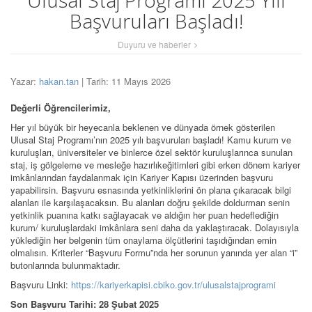
Ulusal Staj Programı 2025 Yılı
Başvuruları Başladı!
Duyuru ve haberler
Yazar:
hakan.tan
| Tarih: 11 Mayıs 2026
Değerli Öğrencilerimiz,
Her yıl büyük bir heyecanla beklenen ve dünyada örnek gösterilen
Ulusal Staj Programı’nın 2025 yılı başvuruları başladı! Kamu kurum ve
kuruluşları, üniversiteler ve binlerce özel sektör kuruluşlarınca sunulan
staj, iş gölgeleme ve mesleğe hazırlıkeğitimleri gibi erken dönem kariyer
imkânlarından faydalanmak için Kariyer Kapısı üzerinden başvuru
yapabilirsin. Başvuru esnasında yetkinliklerini ön plana çıkaracak bilgi
alanları ile karşılaşacaksın. Bu alanları doğru şekilde doldurman senin
yetkinlik puanına katkı sağlayacak ve aldığın her puan hedeflediğin
kurum/ kuruluşlardaki imkânlara seni daha da yaklaştıracak. Dolayısıyla
yüklediğin her belgenin tüm onaylama ölçütlerini taşıdığından emin
olmalısın. Kriterler “Başvuru Formu”nda her sorunun yanında yer alan “i”
butonlarında bulunmaktadır.
Başvuru Linki:
https://kariyerkapisi.cbiko.gov.tr/ulusalstajprogrami
Son Başvuru Tarihi: 28 Şubat 2025