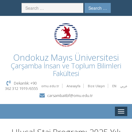
Search …
Ondokuz Mayıs Üniversitesi
Çarşamba İnsan ve Toplum Bilimleri
Fakültesi
Dekanlık: +90
omu.edu.tr
Anasayfa
Bize Ulaşın
EN
عربي
362 312 1919 /6555
carsambaitbf@omu.edu.tr
Toggle
naviga