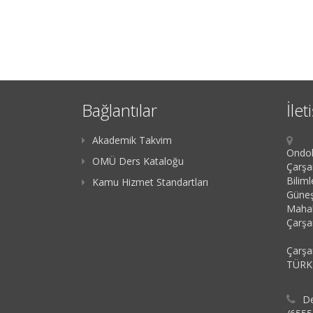
Bağlantılar
İlet
Akademik Takvim
Ondok
OMÜ Ders Kataloğu
Çarşa
Bilim
Kamu Hizmet Standartları
Güneş
Mahal
Çarş
Çarş
TÜRK
De