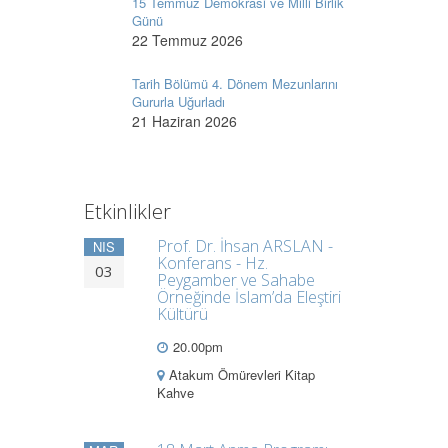
15 Temmuz Demokrasi ve Milli Birlik
Günü
22 Temmuz 2026
Tarih Bölümü 4. Dönem Mezunlarını
Gururla Uğurladı
21 Haziran 2026
Etkinlikler
Prof. Dr. İhsan ARSLAN -
NIS
Konferans - Hz.
03
Peygamber ve Sahabe
Örneğinde İslam’da Eleştiri
Kültürü
20.00pm
Atakum Ömürevleri Kitap
Kahve