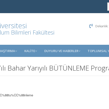
ersitesi
Dekanlık:
m Bilimleri Fakültesi
RAŞTIRMA
KALİTE
DUYURU VE HABERLER
TOPLUMSAL 
ılı Bahar Yarıyılı BÜTÜNLEME Prog