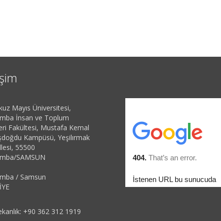
işim
uz Mayıs Üniversitesi,
mba İnsan ve Toplum
leri Fakültesi, Mustafa Kemal
doğdu Kampüsü, Yeşilırmak
lesi, 55500
amba/SAMSUN
amba / Samsun
İYE
kanlık: +90 362 312 1919