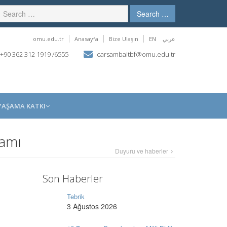
Search …
omu.edu.tr
Anasayfa
Bize Ulaşın
EN
عربي
 +90 362 312 1919 /6555
carsambaitbf@omu.edu.tr
YAŞAMA KATKI
ramı
Duyuru ve haberler
Son Haberler
Tebrik
3 Ağustos 2026