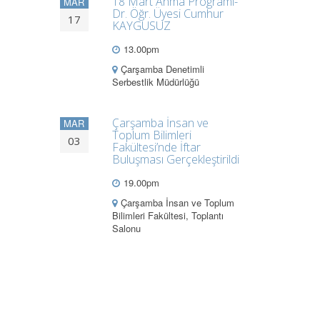
18 Mart Anma Programı-
MAR
Dr. Öğr. Üyesi Cumhur
17
KAYGUSUZ
13.00pm
Çarşamba Denetimli
Serbestlik Müdürlüğü
Çarşamba İnsan ve
MAR
Toplum Bilimleri
03
Fakültesi’nde İftar
Buluşması Gerçekleştirildi
19.00pm
Çarşamba İnsan ve Toplum
Bilimleri Fakültesi, Toplantı
Salonu