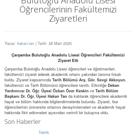
Bulutoğlu Anadolu Lisesi
Öğrencilerinin Fakültemizi
Ziyaretleri
Yazar:
hakan.tan
| Tarih: 28 Mart 2025
Çarşamba Bulutoğlu Anadolu Lisesi Öğrencileri Fakültemizi
Ziyaret Etti
Çarşamba Bulutoğlu Anadolu Lisesi öğrencileri ve öğretmenleri,
fakültemizi ziyaret ederek akademik ortamı yakından tanıma fırsatı
buldu. Ziyaret kapsamında
Tarih Bölümü Arş. Gör. Sevgi Akkoyun
,
fakültemizi ve Tarih Bölümünü öğrencilere tanıttı. Etkinliğe
Dekan
Yardımcısı Dr. Öğr. Üyesi Özkan Özer Keskin
ve
Tarih Bölüm
Başkanı Dr. Öğr. Üyesi Hakan Tan
da katılarak öğrencilere akademik
hayat ve bölüm hakkında bilgilendirmelerde bulundu. Ziyaret, lise
öğrencilerinin üniversite ortamını deneyimlemeleri ve akademik hayat
hakkında fikir edinmeleri açısından verimli bir buluşma oldu.
Son Haberler
Tebrik