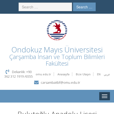
Search …
Ondokuz Mayıs Üniversitesi
Çarşamba İnsan ve Toplum Bilimleri
Fakültesi
Dekanlık: +90
omu.edu.tr
Anasayfa
Bize Ulaşın
EN
عربي
362 312 1919 /6555
carsambaitbf@omu.edu.tr
Toggle
naviga