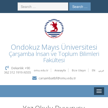
Search …
Ondokuz Mayıs Üniversitesi
Çarşamba İnsan ve Toplum Bilimleri
Fakültesi
Dekanlık: +90
omu.edu.tr
Anasayfa
Bize Ulaşın
EN
عربي
362 312 1919 /6555
carsambaitbf@omu.edu.tr
Toggle
naviga