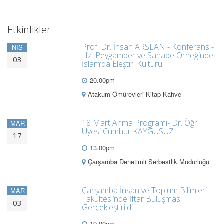
Etkinlikler
Prof. Dr. İhsan ARSLAN - Konferans -
NIS
Hz. Peygamber ve Sahabe Örneğinde
03
İslam’da Eleştiri Kültürü
20.00pm
Atakum Ömürevleri Kitap Kahve
18 Mart Anma Programı- Dr. Öğr.
MAR
Üyesi Cumhur KAYGUSUZ
17
13.00pm
Çarşamba Denetimli Serbestlik Müdürlüğü
Çarşamba İnsan ve Toplum Bilimleri
MAR
Fakültesi’nde İftar Buluşması
03
Gerçekleştirildi
19.00pm