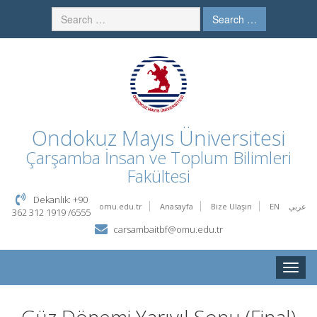
Search …
Ondokuz Mayıs Üniversitesi
Çarşamba İnsan ve Toplum Bilimleri
Fakültesi
Dekanlık: +90
omu.edu.tr
Anasayfa
Bize Ulaşın
EN
عربي
362 312 1919 /6555
carsambaitbf@omu.edu.tr
Toggle
naviga