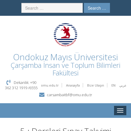
Search …
Ondokuz Mayıs Üniversitesi
Çarşamba İnsan ve Toplum Bilimleri
Fakültesi
Dekanlık: +90
omu.edu.tr
Anasayfa
Bize Ulaşın
EN
عربي
362 312 1919 /6555
carsambaitbf@omu.edu.tr
Toggle
naviga