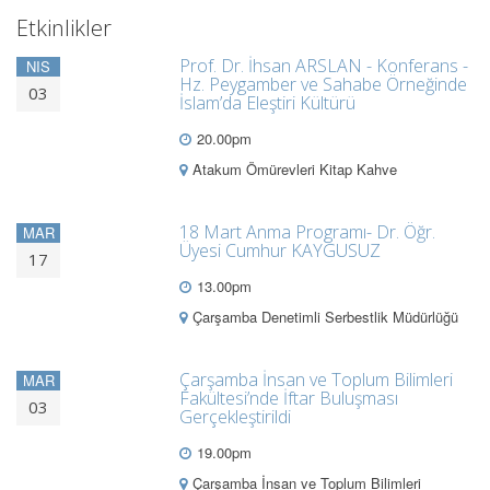
Etkinlikler
Prof. Dr. İhsan ARSLAN - Konferans -
NIS
Hz. Peygamber ve Sahabe Örneğinde
03
İslam’da Eleştiri Kültürü
20.00pm
Atakum Ömürevleri Kitap Kahve
18 Mart Anma Programı- Dr. Öğr.
MAR
Üyesi Cumhur KAYGUSUZ
17
13.00pm
Çarşamba Denetimli Serbestlik Müdürlüğü
Çarşamba İnsan ve Toplum Bilimleri
MAR
Fakültesi’nde İftar Buluşması
03
Gerçekleştirildi
19.00pm
Çarşamba İnsan ve Toplum Bilimleri