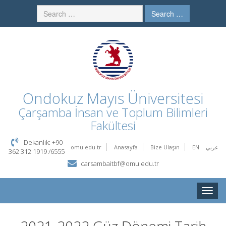
Search …
Ondokuz Mayıs Üniversitesi
Çarşamba İnsan ve Toplum Bilimleri
Fakültesi
Dekanlık: +90
omu.edu.tr
Anasayfa
Bize Ulaşın
EN
عربي
362 312 1919 /6555
carsambaitbf@omu.edu.tr
Toggle
naviga