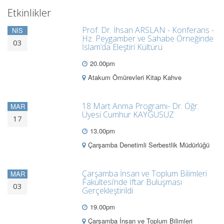
Etkinlikler
Prof. Dr. İhsan ARSLAN - Konferans -
NIS
Hz. Peygamber ve Sahabe Örneğinde
03
İslam’da Eleştiri Kültürü
20.00pm
Atakum Ömürevleri Kitap Kahve
18 Mart Anma Programı- Dr. Öğr.
MAR
Üyesi Cumhur KAYGUSUZ
17
13.00pm
Çarşamba Denetimli Serbestlik Müdürlüğü
Çarşamba İnsan ve Toplum Bilimleri
MAR
Fakültesi’nde İftar Buluşması
03
Gerçekleştirildi
19.00pm
Çarşamba İnsan ve Toplum Bilimleri