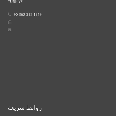
TÜRKİYE
90 362 312 1919
روابط سريعة